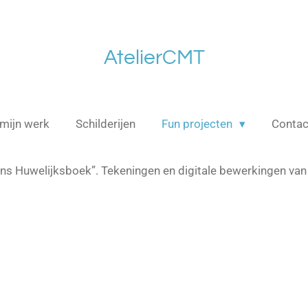
AtelierCMT
mijn werk
Schilderijen
Fun projecten
Contac
ns Huwelijksboek”. Tekeningen en digitale bewerkingen van 