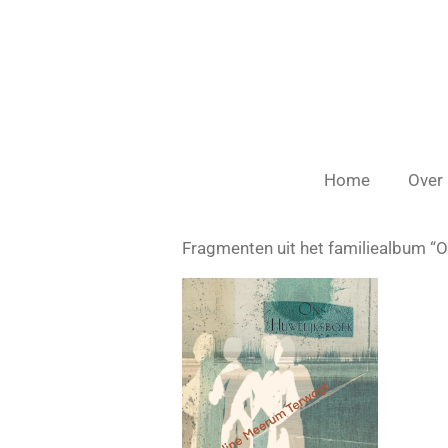
Ga
direct
naar
de
hoofdinhoud
Home
Over 
Fragmenten uit het familiealbum “O