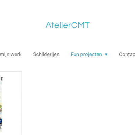
AtelierCMT
mijn werk
Schilderijen
Fun projecten
Contac